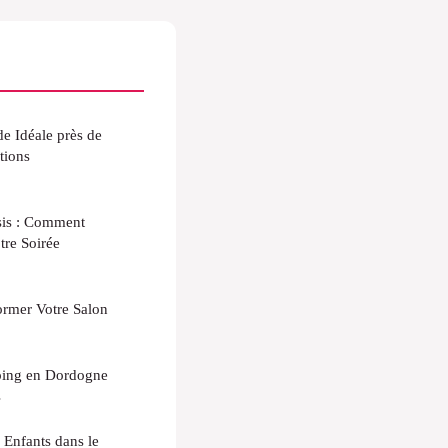
e Idéale près de
tions
ssis : Comment
tre Soirée
ormer Votre Salon
ping en Dordogne
s
 Enfants dans le