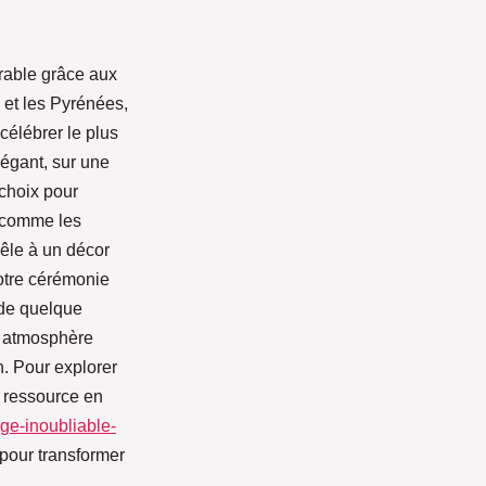
rable grâce aux
 et les Pyrénées,
célébrer le plus
légant, sur une
 choix pour
 comme les
êle à un décor
votre cérémonie
 de quelque
e atmosphère
n. Pour explorer
e ressource en
ge-inoubliable-
 pour transformer