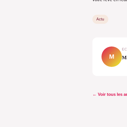
Actu
EC
M
M
← Voir tous les a