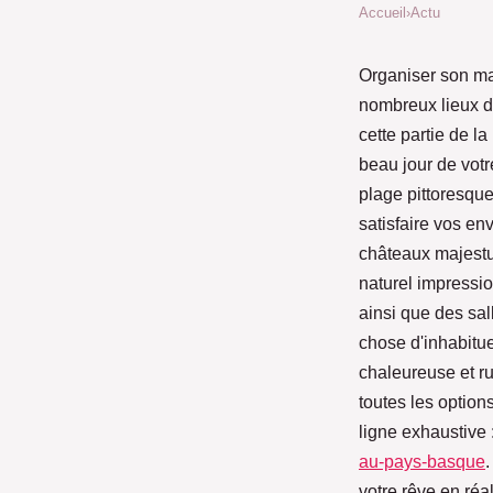
Accueil
›
Actu
Organiser son m
nombreux lieux de
cette partie de l
beau jour de votr
plage pittoresque
satisfaire vos e
châteaux majestu
naturel impressio
ainsi que des sal
chose d'inhabitu
chaleureuse et ru
toutes les option
ligne exhaustive 
au-pays-basque
votre rêve en réal