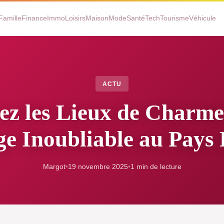
Famille
Finance
Immo
Loisirs
Maison
Mode
Santé
Tech
Tourisme
Véhicule
ACTU
ez les Lieux de Charme
e Inoubliable au Pays
Margot
•
19 novembre 2025
•
1 min de lecture