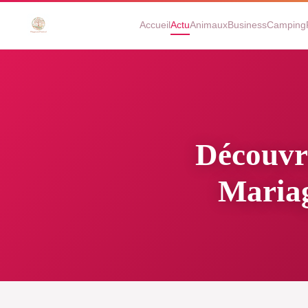
Accueil
Actu
Animaux
Business
Camping
Découvr
Mariag