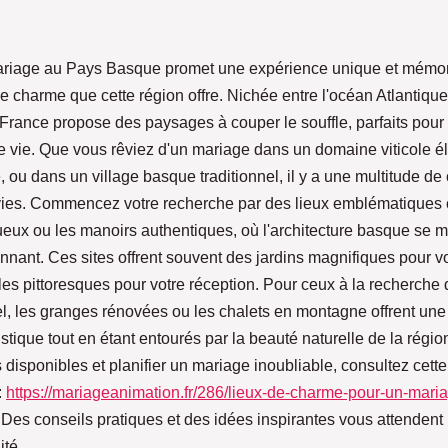
ariage au Pays Basque promet une expérience unique et mémo
 charme que cette région offre. Nichée entre l'océan Atlantique
a France propose des paysages à couper le souffle, parfaits pour 
e vie. Que vous rêviez d'un mariage dans un domaine viticole é
, ou dans un village basque traditionnel, il y a une multitude de
nvies. Commencez votre recherche par des lieux emblématiques
eux ou les manoirs authentiques, où l'architecture basque se m
nnant. Ces sites offrent souvent des jardins magnifiques pour 
les pittoresques pour votre réception. Pour ceux à la recherche
el, les granges rénovées ou les chalets en montagne offrent un
stique tout en étant entourés par la beauté naturelle de la régio
s disponibles et planifier un mariage inoubliable, consultez cett
:
https://mariageanimation.fr/286/lieux-de-charme-pour-un-maria
. Des conseils pratiques et des idées inspirantes vous attendent
ité.