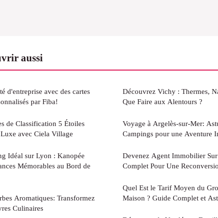
vrir aussi
té d'entreprise avec des cartes
Découvrez Vichy : Thermes, Nat
onnalisés par Fiba!
Que Faire aux Alentours ?
s de Classification 5 Étoiles
Voyage à Argelès-sur-Mer: Astu
Luxe avec Ciela Village
Campings pour une Aventure I
g Idéal sur Lyon : Kanopée
Devenez Agent Immobilier Sur l
cances Mémorables au Bord de
Complet Pour Une Reconversio
Quel Est le Tarif Moyen du Gr
rbes Aromatiques: Transformez
Maison ? Guide Complet et As
res Culinaires