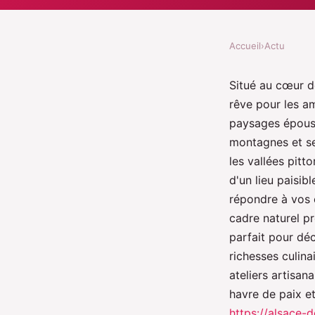
Accueil
›
Actu
Situé au cœur d
rêve pour les a
paysages épousto
montagnes et ses
les vallées pitt
d'un lieu paisib
répondre à vos 
cadre naturel pr
parfait pour déc
richesses culina
ateliers artisan
havre de paix et
https://alsace-