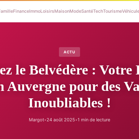
Famille
Finance
Immo
Loisirs
Maison
Mode
Santé
Tech
Tourisme
Véhicul
ACTU
z le Belvédère : Votre
n Auvergne pour des V
Inoubliables !
Margot
•
24 août 2025
•
1 min de lecture