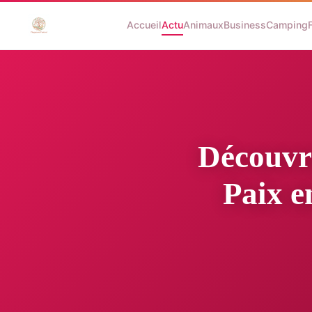
Accueil
Actu
Animaux
Business
Camping
Découvre
Paix e