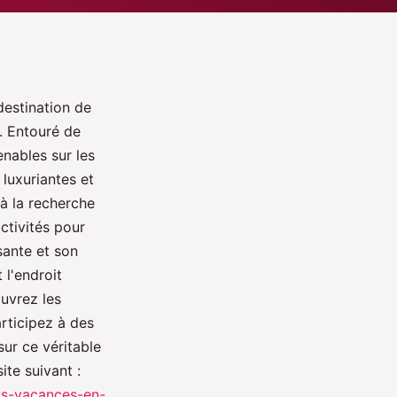
destination de
. Entouré de
enables sur les
luxuriantes et
 à la recherche
ctivités pour
sante et son
 l'endroit
ouvrez les
rticipez à des
sur ce véritable
ite suivant :
os-vacances-en-