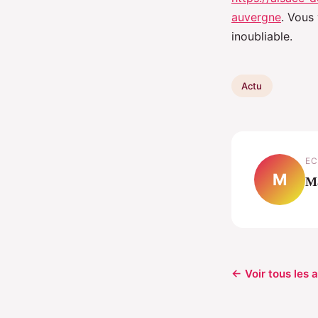
auvergne
. Vous
inoubliable.
Actu
EC
M
M
← Voir tous les a