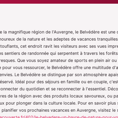
e la magnifique région de l'Auvergne, le Belvédère est une 
moureux de la nature et les adeptes de vacances tranquilles
uflants, cet endroit ravit les visiteurs avec ses vues impr
 sentiers de randonnée qui serpentent à travers les forêts 
oresques. Que vous soyez amateur de sports en plein air ou
le pour vous ressourcer, le Belvédère offre une multitude d'a
envies. Le Belvédère se distingue par son atmosphère apai
éservé. Idéal pour des séjours en famille ou en couple, c'est
onnecter du quotidien et se reconnecter à l'essentiel. Déc
ires de la région avec des produits locaux savoureux, ou pa
aux pour plonger dans la culture locale. Pour en savoir plus 
 planifier vos prochaines vacances en Auvergne, visitez le s
decouverte.fr/402/le-belvedere-un-havre-de-nature-pour-v