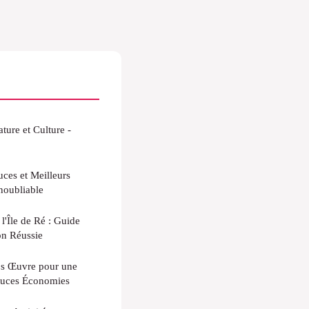
ure et Culture -
ces et Meilleurs
noubliable
'Île de Ré : Guide
n Réussie
os Œuvre pour une
tuces Économies