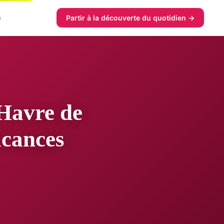
e
Partir à la découverte du quotidien →
 Havre de
acances