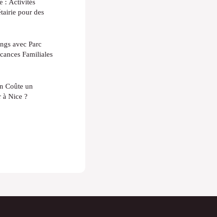
 : Activités
airie pour des
ngs avec Parc
cances Familiales
en Coûte un
 à Nice ?